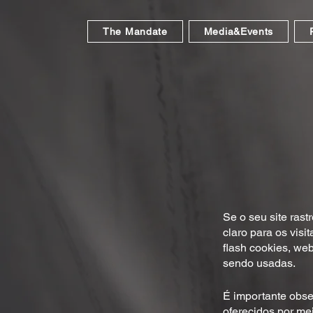
The Mandate
Media&Events
Se o seu site rast
claro para os vis
flash cookies, we
sendo usadas.
É importante obser
oferecidos por me