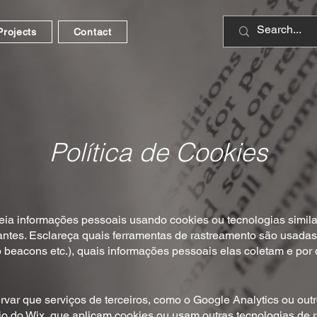
Projects
Contact
Política de Cookies
reia informações pessoais usando cookies ou tecnologias simila
itantes. Esclareça quais ferramentas de rastreamento são usada
b beacons etc.), quais informações pessoais elas coletam e por
var que serviços de terceiros, como o Google Analytics ou outr
io do Wix, que aplicam cookies ou usam outras tecnologias de 