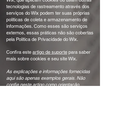
tecnologias de rastreamento através dos
serviços do Wix podem ter suas próprias
políticas de coleta e armazenamento de
informações. Como esses são serviços
externos, essas práticas não são cobertas
pela Política de Privacidade do Wix.
Confira este
artigo de suporte
para saber
mais sobre cookies e seu site Wix.
As explicações e informações fornecidas
aqui são apenas exemplos gerais. Não
confie neste artigo como orientação
jurídica ou como recomendações sobre o
que você realmente deve fazer.
Recomendamos que você busque
orientação jurídica se precisar de ajuda
para entender e criar sua política de
cookies.